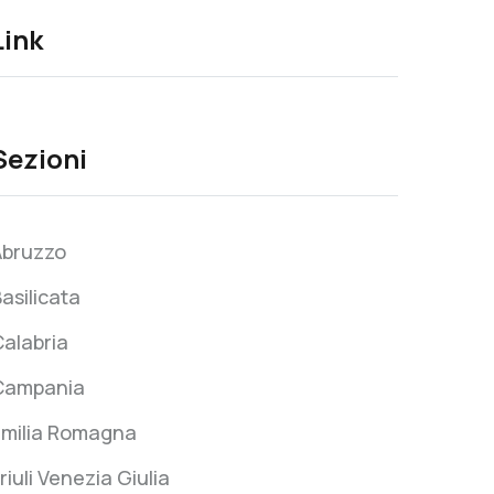
Link
Sezioni
Abruzzo
asilicata
alabria
Campania
Emilia Romagna
riuli Venezia Giulia