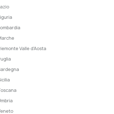
azio
iguria
Lombardia
Marche
iemonte Valle d'Aosta
uglia
Sardegna
icilia
Toscana
Umbria
Veneto