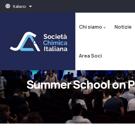
Salta
Italiano
Mostra ulteriori azioni
al
Navigazione
contenuto
principale
principale
Chi siamo
Notizie
Area Soci
Summer School on P