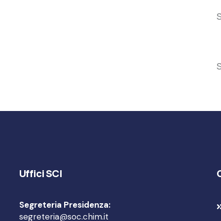
S
S
Uffici SCI
Segreteria Presidenza:
segreteria@soc.chim.it