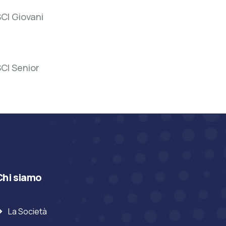
SCI
CI Giovani
Giovani
SCI
CI Senior
Senior
Chi siamo
La Società