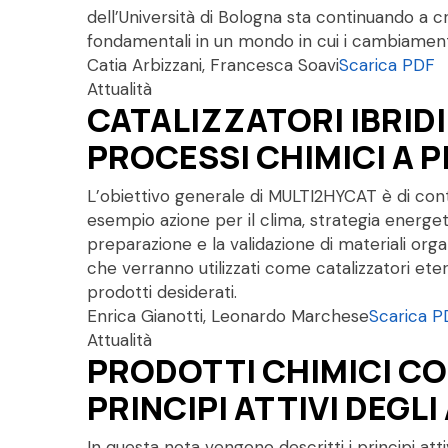
dell’Università di Bologna sta continuando a 
fondamentali in un mondo in cui i cambiamenti
Catia Arbizzani, Francesca Soavi
Scarica PDF
Attualità
CATALIZZATORI IBRID
PROCESSI CHIMICI A P
L’obiettivo generale di MULTI2HYCAT è di contri
esempio azione per il clima, strategia energetic
preparazione e la validazione di materiali organic
che verranno utilizzati come catalizzatori eter
prodotti desiderati.
Enrica Gianotti, Leonardo Marchese
Scarica P
Attualità
PRODOTTI CHIMICI CON
PRINCIPI ATTIVI DEGLI
In questa nota vengono descritti i principi attiv