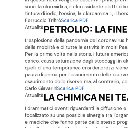
sono: la clorexidina, il clorossidante elettrolit
tintura di iodio, l’eosina, la cloroamina T, il ben
Ferruccio Trifirò
Scarica PDF
PETROLIO: LA FINE
Attualità
L’esplosione della pandemia del coronavirus h
della mobilità e di tutte le attività in molti P
Per la prima volta nella storia, i future americ
carico, causa saturazione degli stoccaggi in a
quelli di una temporanea crisi dei prezzi; viene p
paura di prima per l’esaurimento delle riserve p
esaurimento delle riserve ma, al contrario, per
Carlo Giavarini
Scarica PDF
LA CHIMICA NEI T
Attualità
I drammatici eventi riguardanti la diffusione 
focalizzato su una possibile sinergia tra l’orga
e mediche che fanno parte dello stesso prog