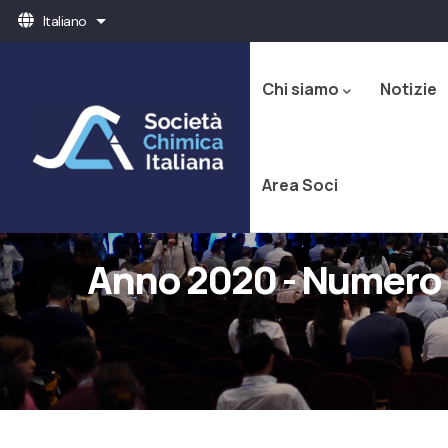
Salta
Italiano
Mostra ulteriori azioni
al
Navigazione
contenuto
principale
principale
Chi siamo
Notizie
Area Soci
Anno 2020 - Numero 