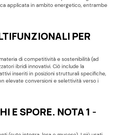
cerca applicata in ambito energetico, entrambe
LTIFUNZIONALI PER
materia di competitività e sostenibilità (ad
tori ibridi innovativi. Ciò include la
ivi inseriti in posizioni strutturali specifiche,
on elevate conversioni e selettività verso i
I E SPORE. NOTA 1 -
enti (cute integra, lesa e mucose). I più usati