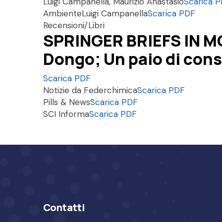
Luigi Campanella, Maurizio Anastasio
Scarica 
Ambiente
Luigi Campanella
Scarica PDF
Recensioni/Libri
SPRINGER BRIEFS IN M
Dongo; Un paio di cons
Scarica PDF
Notizie da Federchimica
Scarica PDF
Pills & News
Scarica PDF
SCI Informa
Scarica PDF
Contatti