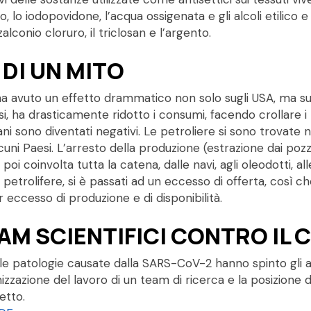
ico, lo iodopovidone, l’acqua ossigenata e gli alcoli etilico
zalconio cloruro, il triclosan e l’argento.
 DI UN MITO
a avuto un effetto drammatico non solo sugli USA, ma su t
aesi, ha drasticamente ridotto i consumi, facendo crollare i 
ani sono diventati negativi. Le petroliere si sono trovate 
lcuni Paesi. L’arresto della produzione (estrazione dai po
oi coinvolta tutta la catena, dalle navi, agli oleodotti, alle 
etrolifere, si è passati ad un eccesso di offerta, così che 
 eccesso di produzione e di disponibilità.
EAM SCIENTIFICI CONTRO IL 
e le patologie causate dalla SARS-CoV-2 hanno spinto gli 
nizzazione del lavoro di un team di ricerca e la posizione d
etto.