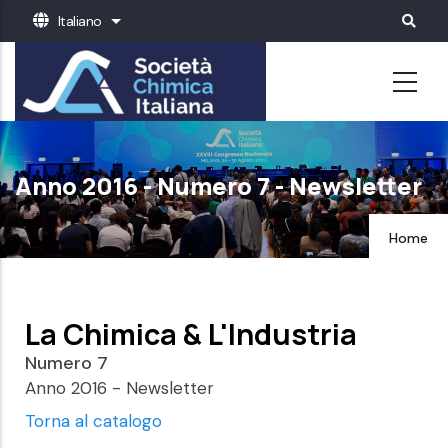
Salta
Italiano
Mostra ulteriori azioni
al
contenuto
principale
Anno 2016 - Numero 7 - Newsletter
Home
La Chimica & L'Industria
Numero 7
Anno 2016 - Newsletter
Torna al catalogo