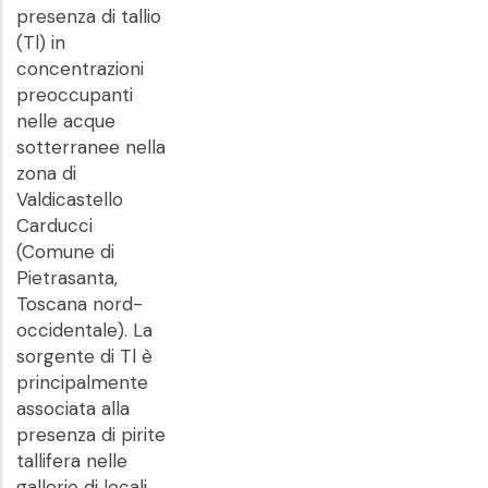
presenza di tallio
(Tl) in
concentrazioni
preoccupanti
nelle acque
sotterranee nella
zona di
Valdicastello
Carducci
(Comune di
Pietrasanta,
Toscana nord-
occidentale). La
sorgente di Tl è
principalmente
associata alla
presenza di pirite
tallifera nelle
gallerie di locali