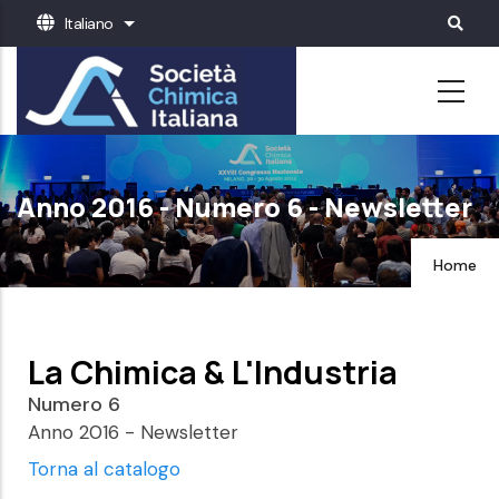
Salta
Italiano
Mostra ulteriori azioni
al
contenuto
principale
Anno 2016 - Numero 6 - Newsletter
Home
La Chimica & L'Industria
Numero 6
Anno 2016 - Newsletter
Torna al catalogo