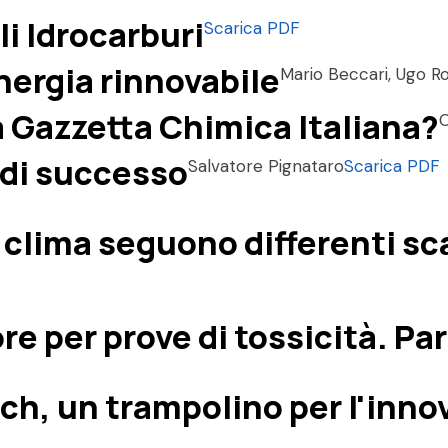
li Idrocarburi
Scarica PDF
nergia rinnovabile
Mario Beccari, Ugo 
la Gazzetta Chimica Italiana?
C
 di successo
Salvatore Pignataro
Scarica PDF
il clima seguono differenti s
e per prove di tossicità. Par
each, un trampolino per l'inno