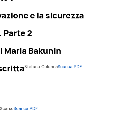
vazione e la sicurezza
. Parte 2
 di Maria Bakunin
scritta
Stefano Colonna
Scarica PDF
 Scarso
Scarica PDF