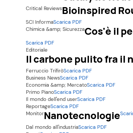
Bioinspired Ro
Critical Reviews
SCI Informa
Scarica PDF
Cos'è il p
Chimica &amp; Sicurezza
Scarica PDF
Editoriale
Il carbone pulito fra i
Ferruccio Trifirò
Scarica PDF
Business News
Scarica PDF
Economia &amp; Mercato
Scarica PDF
Primo Piano
Scarica PDF
Il mondo dell'end user
Scarica PDF
Reportage
Scarica PDF
Nanotecnologie
Monitor
Scar
Dal mondo all'industria
Scarica PDF