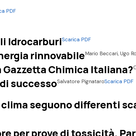
ica PDF
li Idrocarburi
Scarica PDF
nergia rinnovabile
Mario Beccari, Ugo 
la Gazzetta Chimica Italiana?
C
 di successo
Salvatore Pignataro
Scarica PDF
il clima seguono differenti s
e per prove di tossicità. Par