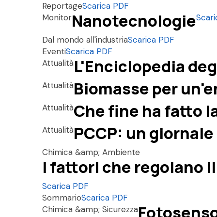
Reportage
Scarica PDF
Nanotecnologie
Monitor
Scar
Dal mondo all'industria
Scarica PDF
Eventi
Scarica PDF
L'Enciclopedia deg
Attualità
Biomasse per un'e
Attualità
Che fine ha fatto 
Attualità
PCCP: un giornale
Attualità
Chimica &amp; Ambiente
I fattori che regolano 
Scarica PDF
Sommario
Scarica PDF
Fotosensor
Chimica &amp; Sicurezza