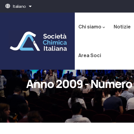
Salta
Italiano
Mostra ulteriori azioni
al
Navigazione
contenuto
principale
principale
Chi siamo
Notizie
Area Soci
Anno 2009 - Numero 