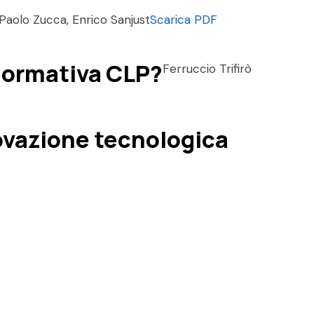
Paolo Zucca, Enrico Sanjust
Scarica PDF
 normativa CLP?
Ferruccio Trifirò
nnovazione tecnologica