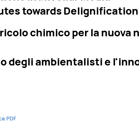
utes towards Delignification
ericolo chimico per la nuova
l no degli ambientalisti e l'i
ica PDF