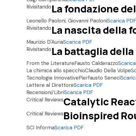
La fondazione del
Rivisitando
Leonello Paoloni, Giovanni Paoloni
Scarica PD
La nascita della f
Rivisitando
Maurizio D'Auria
Scarica PDF
La battaglia della
Rivisitando
From the Literature
Fausto Calderazzo
Scaric
La chimica allo specchio
Claudio Della Volpe
S
Tecnologie Innovative
Pierfausto Seneci
Scari
Lettere al Direttore
Scarica PDF
Recensioni/Libri
Scarica PDF
Catalytic Reac
Critical Reviews
Bioinspired Ro
Critical Reviews
SCI Informa
Scarica PDF