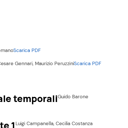
Romano
Scarica PDF
esare Gennari, Maurizio Peruzzini
Scarica PDF
cale temporali
Guido Barone
te 1
Luigi Campanella, Cecilia Costanza