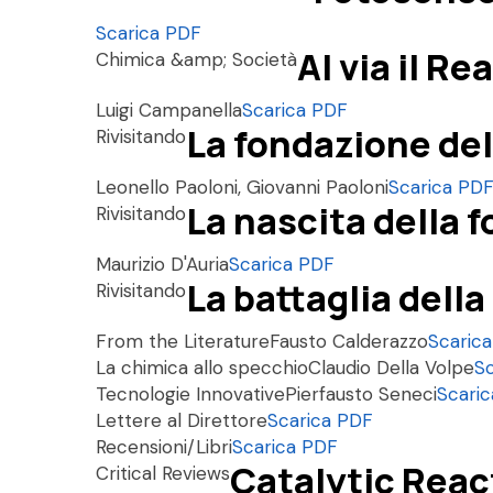
Scarica PDF
Al via il R
Chimica &amp; Società
Luigi Campanella
Scarica PDF
La fondazione del
Rivisitando
Leonello Paoloni, Giovanni Paoloni
Scarica PD
La nascita della f
Rivisitando
Maurizio D'Auria
Scarica PDF
La battaglia della
Rivisitando
From the Literature
Fausto Calderazzo
Scaric
La chimica allo specchio
Claudio Della Volpe
S
Tecnologie Innovative
Pierfausto Seneci
Scari
Lettere al Direttore
Scarica PDF
Recensioni/Libri
Scarica PDF
Catalytic Reac
Critical Reviews