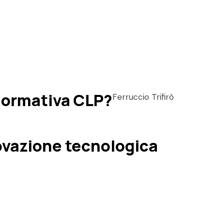
 normativa CLP?
Ferruccio Trifirò
nnovazione tecnologica