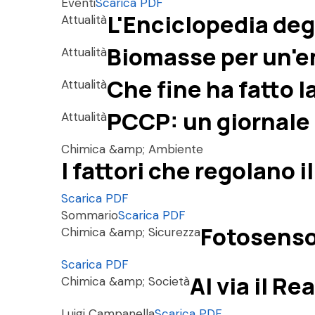
Eventi
Scarica PDF
L'Enciclopedia deg
Attualità
Biomasse per un'e
Attualità
Che fine ha fatto 
Attualità
PCCP: un giornale
Attualità
Chimica &amp; Ambiente
I fattori che regolano 
Scarica PDF
Sommario
Scarica PDF
Fotosensor
Chimica &amp; Sicurezza
Scarica PDF
Al via il R
Chimica &amp; Società
Luigi Campanella
Scarica PDF