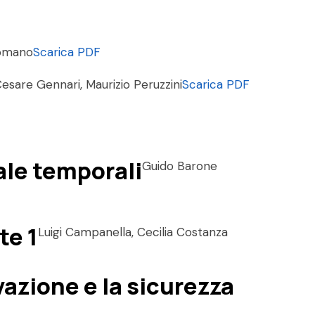
Romano
Scarica PDF
esare Gennari, Maurizio Peruzzini
Scarica PDF
cale temporali
Guido Barone
te 1
Luigi Campanella, Cecilia Costanza
vazione e la sicurezza