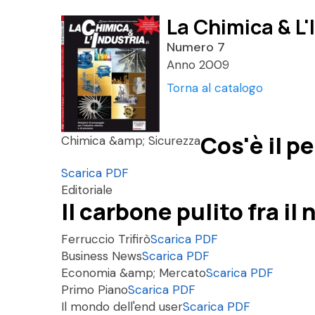
La Chimica & L'
Numero 7
Anno 2009
Torna al catalogo
Cos'è il p
Chimica &amp; Sicurezza
Scarica PDF
Editoriale
Il carbone pulito fra i
Ferruccio Trifirò
Scarica PDF
Business News
Scarica PDF
Economia &amp; Mercato
Scarica PDF
Primo Piano
Scarica PDF
Il mondo dell'end user
Scarica PDF