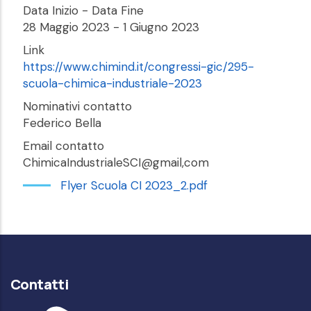
Data Inizio - Data Fine
28 Maggio 2023
-
1 Giugno 2023
Link
https://www.chimind.it/congressi-gic/295-
scuola-chimica-industriale-2023
Nominativi contatto
Federico Bella
Email contatto
ChimicaIndustrialeSCI@gmail,com
Flyer Scuola CI 2023_2.pdf
Contatti