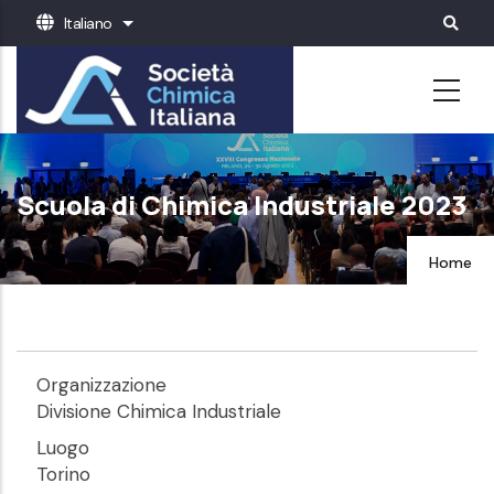
Salta
Italiano
Mostra ulteriori azioni
al
contenuto
principale
Scuola di Chimica Industriale 2023
Home
Organizzazione
Divisione Chimica Industriale
Luogo
Torino