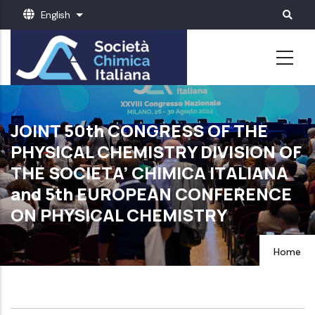
Skip
English
List additional actions
to
main
content
JOINT 50th CONGRESS OF THE
PHYSICAL CHEMISTRY DIVISION OF
THE SOCIETA’ CHIMICA ITALIANA
and 5th EUROPEAN CONFERENCE
ON PHYSICAL CHEMISTRY
Home