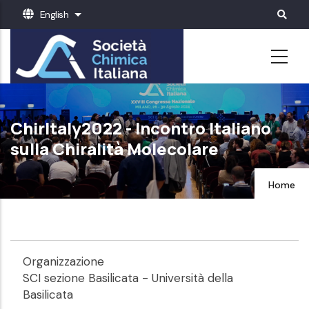
Skip
English
List additional actions
to
main
content
ChirItaly2022 - Incontro Italiano
sulla Chiralità Molecolare
Home
Organizzazione
SCI sezione Basilicata - Università della
Basilicata