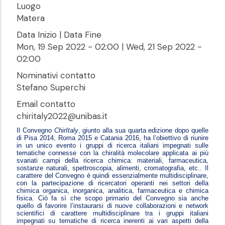
Luogo
Matera
Data Inizio | Data Fine
Mon, 19 Sep 2022 - 02:00
|
Wed, 21 Sep 2022 -
02:00
Nominativi contatto
Stefano Superchi
Email contatto
chiritaly2022@unibas.it
Il Convegno
ChirItaly
, giunto alla sua quarta edizione dopo quelle
di Pisa 2014, Roma 2015 e Catania 2016, ha l’obiettivo di riunire
in un unico evento i gruppi di ricerca italiani impegnati sulle
tematiche connesse con la chiralità molecolare applicata ai più
svariati campi della ricerca chimica: materiali, farmaceutica,
sostanze naturali, spettroscopia, alimenti, cromatografia, etc.. Il
carattere del Convegno è quindi essenzialmente multidisciplinare,
con la partecipazione di ricercatori operanti nei settori della
chimica organica, inorganica, analitica, farmaceutica e chimica
fisica. Ciò fa sì che scopo primario del Convegno sia anche
quello di favorire l’instaurarsi di nuove collaborazioni e network
scientifici di carattere multidisciplinare tra i gruppi italiani
impegnati su tematiche di ricerca inerenti ai vari aspetti della