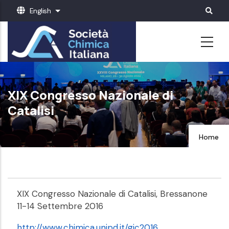
Skip
English
List additional actions
to
main
content
XIX Congresso Nazionale di
Catalisi
Home
XIX Congresso Nazionale di Catalisi, Bressanone
11-14 Settembre 2016
http://www.chimica.unipd.it/gic2016