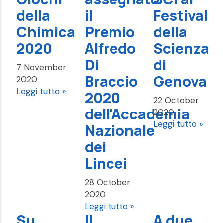
della
il
Festival
Chimica
Premio
della
2020
Alfredo
Scienza
Di
di
7 November
Braccio
Genova
2020
Leggi tutto »
2020
22 October
dell'Accademia
2020
Leggi tutto »
Nazionale
dei
Lincei
28 October
2020
Leggi tutto »
Su
Il
A due