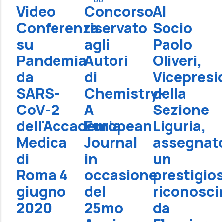
Video
Concorso
Al
Conferenza
riservato
Socio
su
agli
Paolo
Pandemia
Autori
Oliveri,
da
di
Vicepresi
SARS-
Chemistry-
della
CoV-2
A
Sezione
dell'Accademia
European
Liguria,
Medica
Journal
assegnat
di
in
un
Roma 4
occasione
prestigio
giugno
del
riconosc
2020
25mo
da