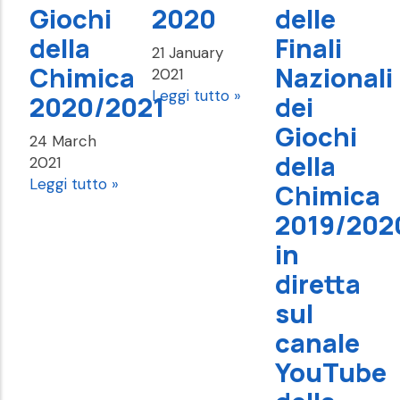
Giochi
2020
delle
della
Finali
21 January
Chimica
Nazionali
2021
Leggi tutto »
2020/2021
dei
Giochi
24 March
della
2021
Leggi tutto »
Chimica
2019/202
in
diretta
sul
canale
YouTube