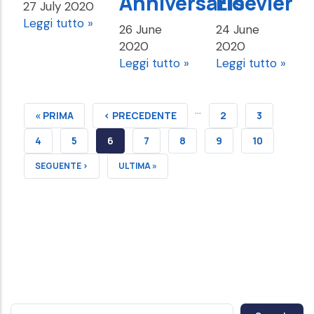
Anniversario
Elsevier
27 July 2020
Leggi tutto »
26 June
24 June
2020
2020
Leggi tutto »
Leggi tutto »
…
FIRST
« PRIMA
PREVIOUS
‹ PRECEDENTE
PAGE
2
PAGE
3
PAGE
PAGE
PAGE
4
PAGE
5
CURRENT
6
PAGE
7
PAGE
8
PAGE
9
PAGE
10
PAGE
NEXT
SEGUENTE ›
LAST
ULTIMA »
PAGE
PAGE
Search