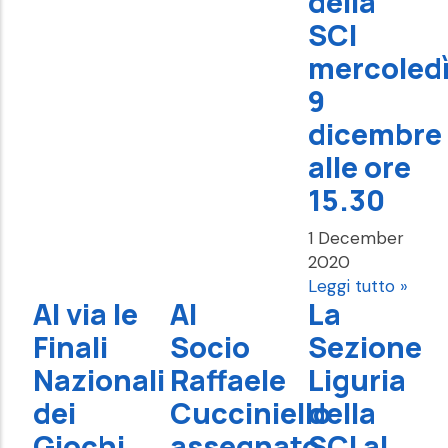
della
SCI
mercoled
9
dicembre
alle ore
15.30
1 December
2020
Leggi tutto »
Al via le
Al
La
Finali
Socio
Sezione
Nazionali
Raffaele
Liguria
dei
Cucciniello
della
Giochi
assegnato
SCI al