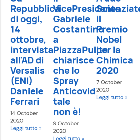
Repubblica
VicePresidente
Scienziat
di oggi,
Gabriele
il
14
Costantino
Premio
ottobre,
a
Nobel
intervista
PiazzaPulita
per la
all'AD di
chiarisce
Chimica
Versalis
che lo
2020
(ENI)
Spray
7 October
Daniele
Anticovid
2020
Leggi tutto »
Ferrari
tale
non è!
14 October
2020
9 October
Leggi tutto »
2020
Leggi tutto »