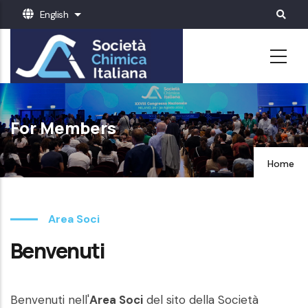
Skip
English
List additional actions
to
main
content
For Members
Home
Area Soci
Benvenuti
Benvenuti nell'
Area Soci
del sito della Società