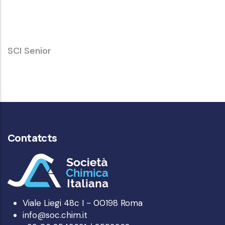
Giovani
SCI
SCI Senior
Senior
Contatcts
Viale Liegi 48c I - 00198 Roma
info@soc.chim.it