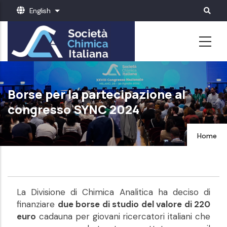
Skip
English
List additional actions
to
main
content
Borse per la partecipazione al
congresso SYNC 2024
Home
La Divisione di Chimica Analitica ha deciso di
finanziare
due borse di studio del valore di 220
euro
cadauna per giovani ricercatori italiani che