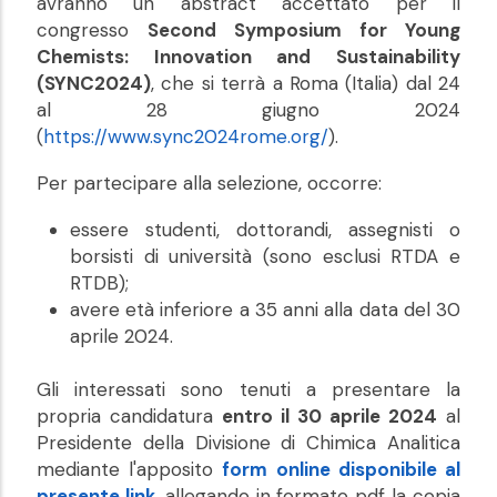
avranno un abstract accettato per il
congresso
Second Symposium for Young
Chemists: Innovation and Sustainability
(SYNC2024)
, che si terrà a Roma (Italia) dal 24
al 28 giugno 2024
(
https://www.sync2024rome.org/
).
Per partecipare alla selezione, occorre:
essere studenti, dottorandi, assegnisti o
borsisti di università (sono esclusi RTDA e
RTDB);
avere età inferiore a 35 anni alla data del 30
aprile 2024.
Gli interessati sono tenuti a presentare la
propria candidatura
entro il 30 aprile 2024
al
Presidente della Divisione di Chimica Analitica
mediante l'apposito
form online disponibile al
presente link
, allegando in formato pdf la copia