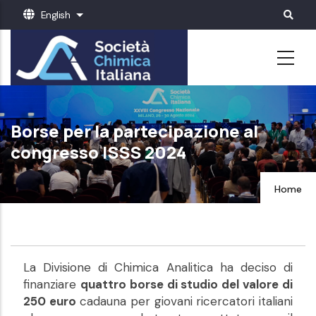
Skip
English
List additional actions
to
main
content
Borse per la partecipazione al
congresso ISSS 2024
Home
La Divisione di Chimica Analitica ha deciso di
finanziare
quattro borse di studio del valore di
250 euro
cadauna per giovani ricercatori italiani