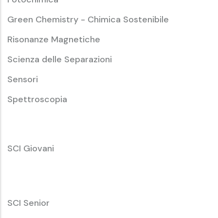
Green Chemistry - Chimica Sostenibile
Risonanze Magnetiche
Scienza delle Separazioni
Sensori
Spettroscopia
SCI
SCI Giovani
Giovani
SCI
SCI Senior
Senior