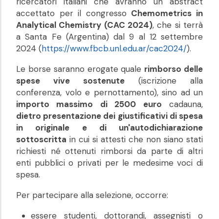
ricercatori italiani che avranno un abstract
accettato per il congresso
Chemometrics in
Analytical Chemistry (CAC 2024)
, che si terrà
a Santa Fe (Argentina) dal 9 al 12 settembre
2024 (
https://www.fbcb.unl.edu.ar/cac2024/
).
Le borse saranno erogate quale
rimborso delle
spese vive sostenute
(iscrizione alla
conferenza, volo e pernottamento), sino ad un
importo massimo di 2500 euro
cadauna,
dietro presentazione dei giustificativi di spesa
in originale e di un'autodichiarazione
sottoscritta
in cui si attesti che non siano stati
richiesti né ottenuti rimborsi da parte di altri
enti pubblici o privati per le medesime voci di
spesa.
Per partecipare alla selezione, occorre:
essere studenti, dottorandi, assegnisti o