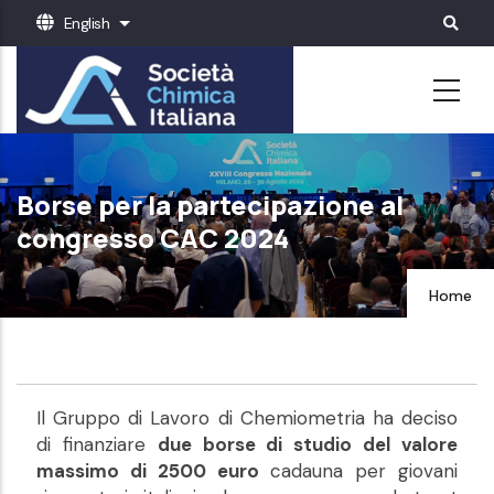
Skip
English
List additional actions
to
main
content
Borse per la partecipazione al
congresso CAC 2024
Home
Il Gruppo di Lavoro di Chemiometria ha deciso
di finanziare
due borse di studio del valore
massimo di 2500 euro
cadauna per giovani