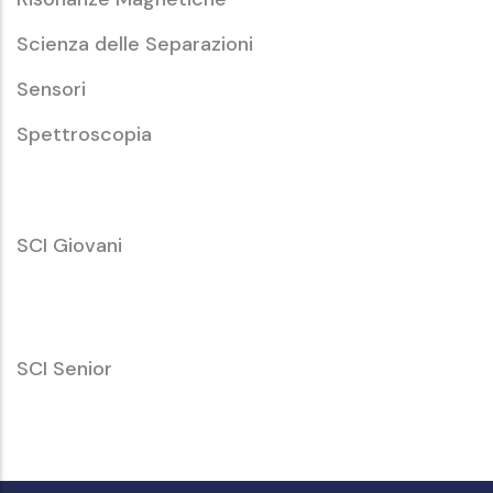
Scienza delle Separazioni
Sensori
Spettroscopia
SCI
SCI Giovani
Giovani
SCI
SCI Senior
Senior