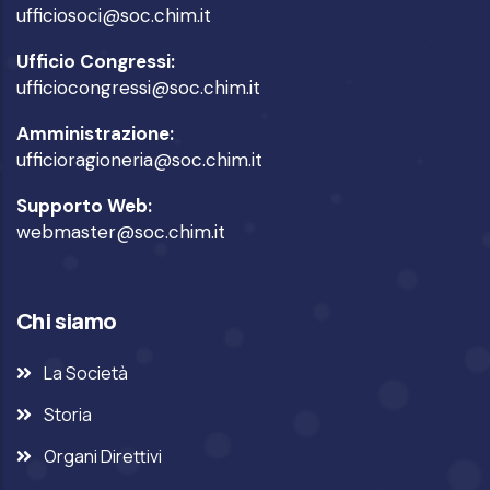
ufficiosoci@soc.chim.it
Ufficio Congressi:
ufficiocongressi@soc.chim.it
Amministrazione:
ufficioragioneria@soc.chim.it
Supporto Web:
webmaster@soc.chim.it
Chi siamo
La Società
Storia
Organi Direttivi