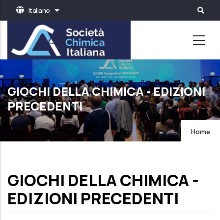
Salta
Italiano
Mostra ulteriori azioni
al
contenuto
principale
GIOCHI DELLA CHIMICA - EDIZIONI
PRECEDENTI
Home
GIOCHI DELLA CHIMICA -
EDIZIONI PRECEDENTI