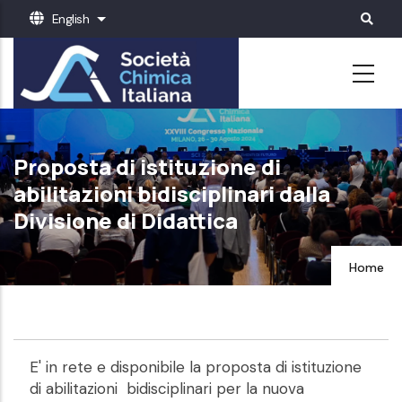
Skip
English
List additional actions
to
main
content
Proposta di istituzione di
abilitazioni bidisciplinari dalla
Divisione di Didattica
Home
E' in rete e disponibile la proposta di istituzione
di abilitazioni
bidisciplinari per la nuova