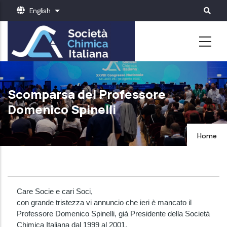
Skip
English
List additional actions
to
main
content
Scomparsa del Professore
Domenico Spinelli
Home
Care Socie e cari Soci,
con grande tristezza vi annuncio che ieri è mancato il
Professore Domenico Spinelli, già Presidente della Società
Chimica Italiana dal 1999 al 2001.