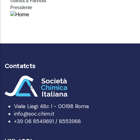
Gianluca Farinola
Presidente
Contatcts
Viale Liegi 48c I - 00198 Roma
info@soc.chim.it
+39 06 8549691 / 8553968