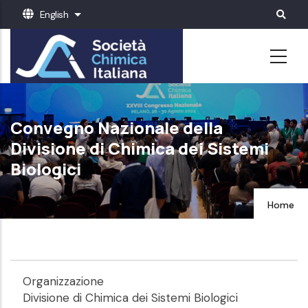
Skip
English
List additional actions
to
main
content
Convegno Nazionale della
Divisione di Chimica dei Sistemi
Biologici
Home
Organizzazione
Divisione di Chimica dei Sistemi Biologici