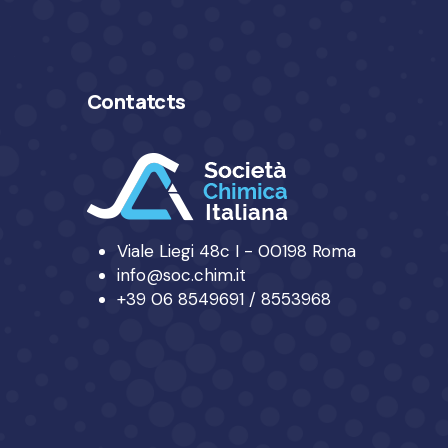
Contatcts
Viale Liegi 48c I - 00198 Roma
info@soc.chim.it
+39 06 8549691 / 8553968