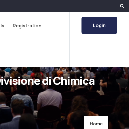
Login
ls
Registration
Divisione di Chimica
Home