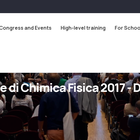
Congress and Events
High-level training
For Schoo
 di Chimica Fisica 2017 - 