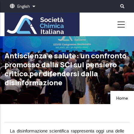
Skip
English
List additional actions
to
main
content
Antiscienza e salute: un confronto
promosso dalla SCI sul pensiero
critico per difendersi dalla
disinformazione
Home
La disinformazione scientifica rappresenta oggi una delle