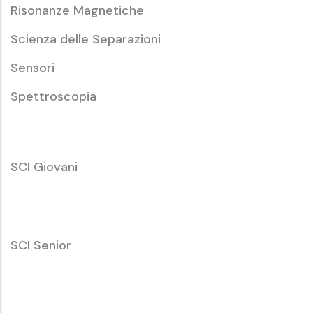
Risonanze Magnetiche
Scienza delle Separazioni
Sensori
Spettroscopia
SCI
SCI Giovani
Giovani
SCI
SCI Senior
Senior