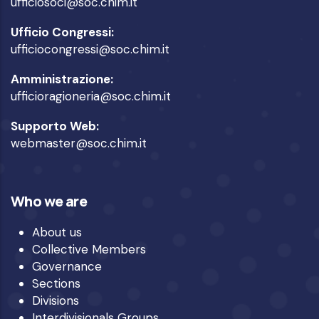
ufficiosoci@soc.chim.it
Ufficio Congressi:
ufficiocongressi@soc.chim.it
Amministrazione:
ufficioragioneria@soc.chim.it
Supporto Web:
webmaster@soc.chim.it
Who we are
About us
Collective Members
Governance
Sections
Divisions
Interdivisionals Groups