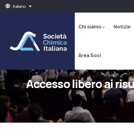
Salta
Italiano
Mostra ulteriori azioni
al
Navigazione
contenuto
principale
principale
Chi siamo
Notizie
Area Soci
Accesso libero ai ris