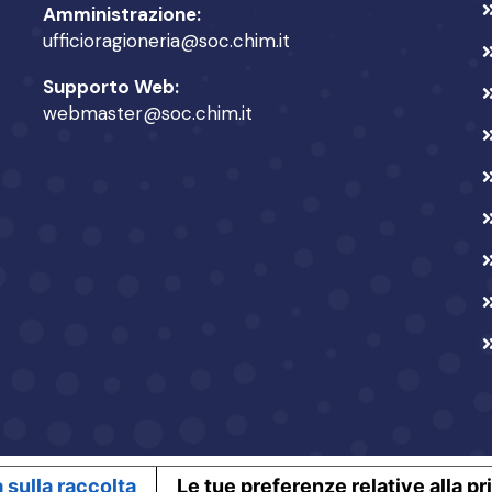
Amministrazione:
ufficioragioneria@soc.chim.it
Supporto Web:
webmaster@soc.chim.it
 sulla raccolta
Le tue preferenze relative alla p