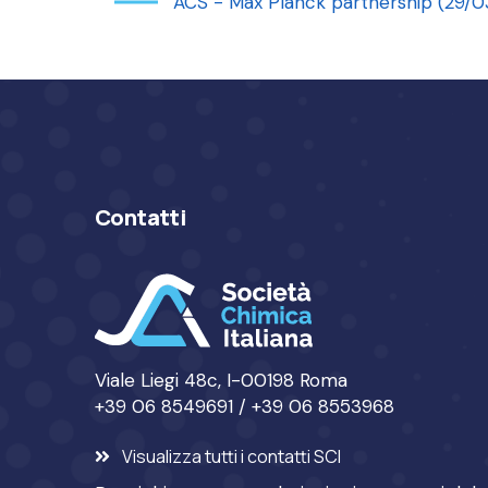
ACS - Max Planck partnership (29/0
Contatti
Viale Liegi 48c, I-00198 Roma
+39 06 8549691 / +39 06 8553968
Visualizza tutti i contatti SCI