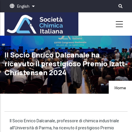
Skip
English
List additional actions
to
main
content
Il Socio Enrico Dalcanale ha
ricevuto il prestigioso Premio Izatt-
Christensen 2024
Home
Il Socio Enrico Dalcanale, professore di chimica industriale
all'Università di Parma, ha ricevuto il prestigioso Premio