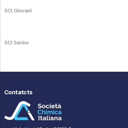
SCI
SCI Giovani
Giovani
SCI
SCI Senior
Senior
Contatcts