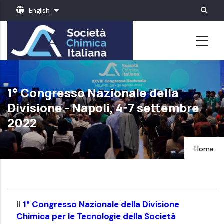
Skip
English
List additional actions
to
main
content
1° Congresso Nazionale della
Divisione - Napoli, 4-7 settembre
2022
Home
Il
1° Congresso Nazionale della Divisione
Chimica per le Tecnologie della Società