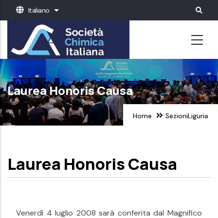
Salta
Italiano
Mostra ulteriori azioni
al
contenuto
principale
Laurea Honoris Causa
Home
Sezioni
Liguria
Laurea Honoris Causa
Venerdì 4 luglio 2008 sarà conferita dal Magnifico