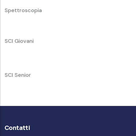
Spettroscopia
SCI
SCI Giovani
Giovani
SCI
SCI Senior
Senior
Contatti