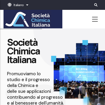
Salta
Italiano
Mostra ulteriori azioni
al
contenuto
principale
Società
Chimica
Italiana
Promuoviamo lo
studio e il progresso
della Chimica e
delle sue applicazioni
contribuendo al progresso
e al benessere dell'umanità.