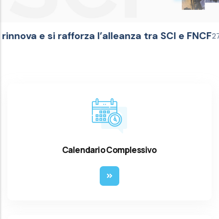
rafforza l’alleanza tra SCI e FNCF
Aperte
27/07/2026
Calendario Complessivo