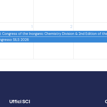
1
2
t Congress of the Inorganic Chemistry Division & 2nd Edition of t
ngresso SILS 2026
Uffici SCI