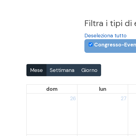
Filtra i tipi d
Deseleziona tutto
Congresso-Even
Mese
Settimana
Giorno
dom
lun
26
27