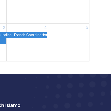
3
4
5
he Italian–French Coordination Chemistry Days
Chi siamo