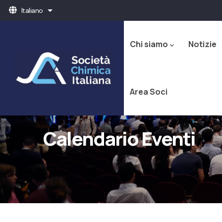
Salta
Italiano
Mostra ulteriori azioni
al
Navigazione
contenuto
principale
principale
Chi siamo
Notizie
Area Soci
Calendario Eventi