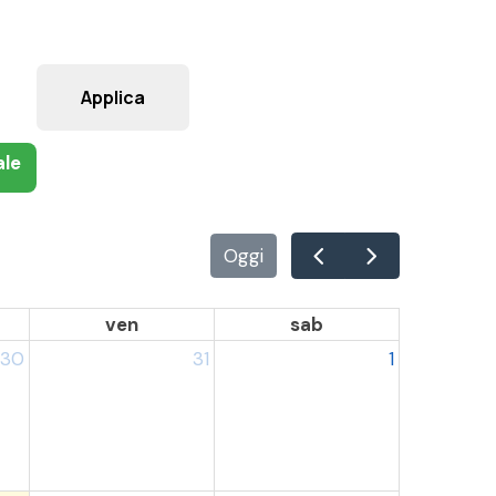
ale
Oggi
ven
sab
30
31
1