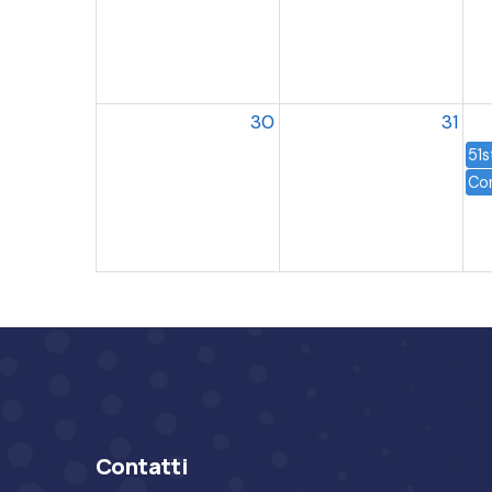
30
31
51s
Co
Contatti