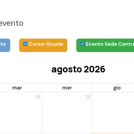
i evento
to
Corso-Scuola
Evento Sede Centr
agosto 2026
mar
mer
gio
28
29