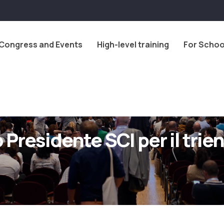
Congress and Events
High-level training
For Schoo
 Presidente SCI per il tri