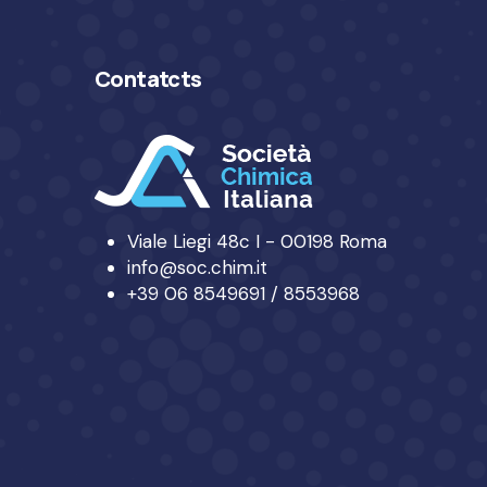
Contatcts
Viale Liegi 48c I - 00198 Roma
info@soc.chim.it
+39 06 8549691 / 8553968