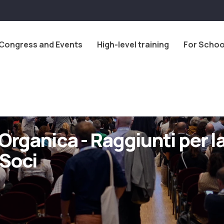
Congress and Events
High-level training
For Schoo
Organica - Raggiunti per la
 Soci