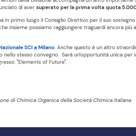
i membri della Divisione accompagna un altro importante t
nciato di aver
superato per la prima volta quota 5.000
 ma in primo luogo il Consiglio Direttivo per il suo sosteg
e che insieme possiamo raggiungere traguardi ancora più am
azionale SCI a Milano
. Anche questo è un altro straordina
ito nello stesso convegno. Sarà un'opportunità unica per 
resso: "Elements of Future".
ione di Chimica Organica della Società Chimica Italiana