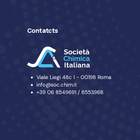
Contatcts
Viale Liegi 48c I - 00198 Roma
info@soc.chim.it
+39 06 8549691 / 8553968