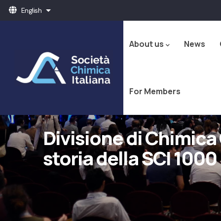
Skip
English
List additional actions
to
Navigazione
main
principale
content
About us
News
For Members
Divisione di Chimica 
storia della SCI 1000