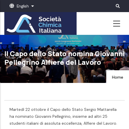
Skip
English
List additional actions
to
main
content
Il Capo dello Stato nomina Giovanni
Pellegrino Alfiere del Lavoro
Home
Martedì 22 ottobre il Capo dello Stato Sergio Mattarella
ha nominato Giovanni Pellegrino, insieme
ad altri 25
studenti italiani di assoluta eccellenza, Alfiere del
Lavoro.