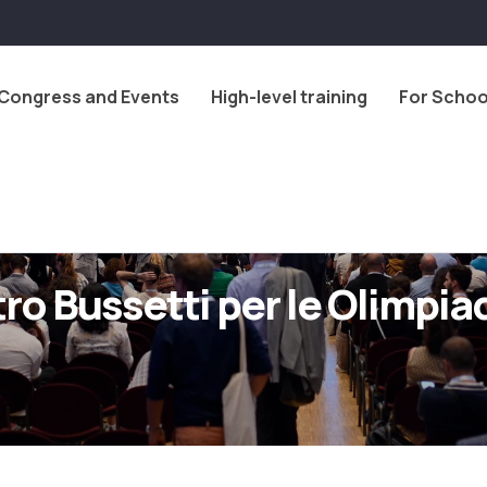
Congress and Events
High-level training
For Schoo
ro Bussetti per le Olimpia