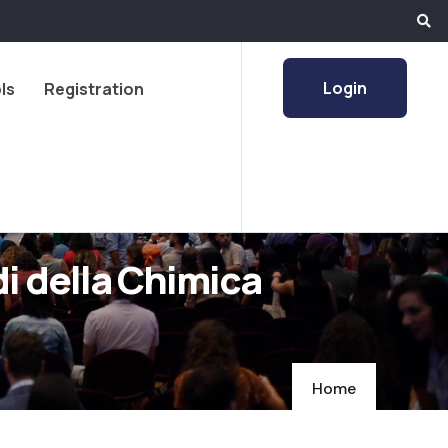
Login
ls
Registration
di della Chimica
Home