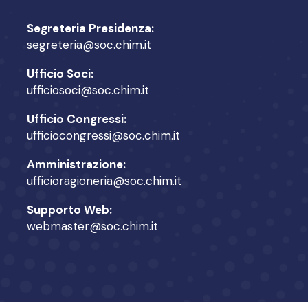
Segreteria Presidenza:
segreteria@soc.chim.it
Ufficio Soci:
ufficiosoci@soc.chim.it
Ufficio Congressi:
ufficiocongressi@soc.chim.it
Amministrazione:
ufficioragioneria@soc.chim.it
Supporto Web:
webmaster@soc.chim.it