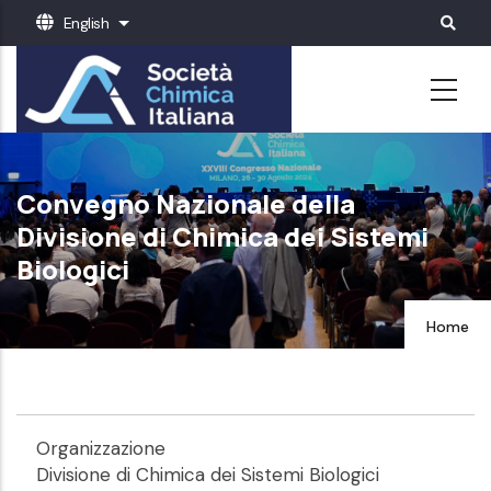
Skip
English
List additional actions
to
main
content
Convegno Nazionale della
Divisione di Chimica dei Sistemi
Biologici
Home
Organizzazione
Divisione di Chimica dei Sistemi Biologici