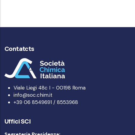
Contatcts
Viale Liegi 48c I - 00198 Roma
info@soc.chim.it
+39 06 8549691 / 8553968
Uffici SCI
Segreteria Presidenza: