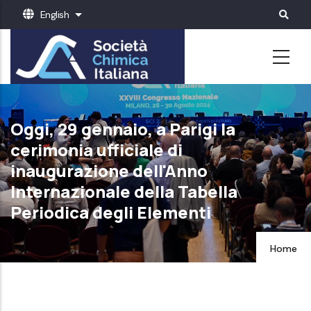
Skip
English
List additional actions
to
main
content
Oggi, 29 gennaio, a Parigi la
cerimonia ufficiale di
inaugurazione dell'Anno
Internazionale della Tabella
Periodica degli Elementi
Home