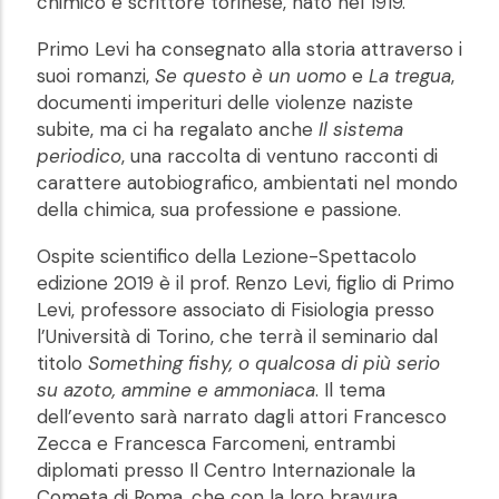
chimico e scrittore torinese, nato nel 1919.
Primo Levi ha consegnato alla storia attraverso i
suoi romanzi,
Se questo è un uomo
e
La tregua
,
documenti imperituri delle violenze naziste
subite, ma ci ha regalato anche
Il sistema
periodico
, una raccolta di ventuno racconti di
carattere autobiografico, ambientati nel mondo
della chimica, sua professione e passione.
Ospite scientifico della Lezione-Spettacolo
edizione 2019 è il prof. Renzo Levi, figlio di Primo
Levi, professore associato di Fisiologia presso
l’Università di Torino, che terrà il seminario dal
titolo
Something fishy, o qualcosa di più serio
su azoto, ammine e ammoniaca
. Il tema
dell’evento sarà narrato dagli attori Francesco
Zecca e Francesca Farcomeni, entrambi
diplomati presso Il Centro Internazionale la
Cometa di Roma, che con la loro bravura