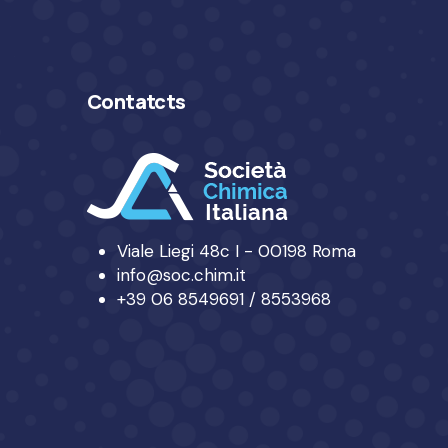
Contatcts
Viale Liegi 48c I - 00198 Roma
info@soc.chim.it
+39 06 8549691 / 8553968