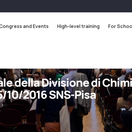
Congress and Events
High-level training
For Schoo
le della Divisione di Chim
5/10/2016 SNS-Pisa