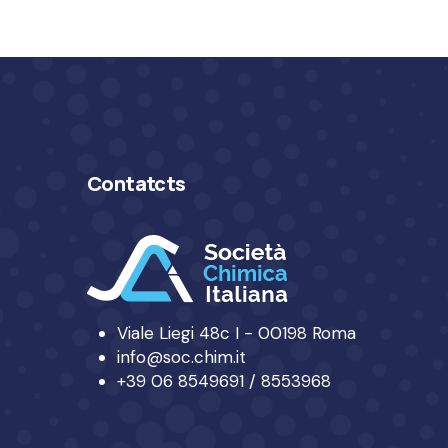
Contatcts
Viale Liegi 48c I - 00198 Roma
info@soc.chim.it
+39 06 8549691 / 8553968