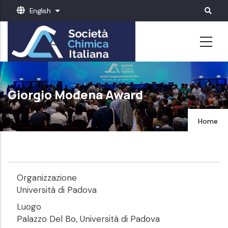
Skip
English
List additional actions
to
main
content
Giorgio Modena Award
Home
Organizzazione
Università di Padova
Luogo
Palazzo Del Bo, Università di Padova