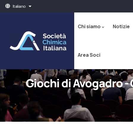
Salta
Italiano
Mostra ulteriori azioni
al
Navigazione
contenuto
principale
principale
Chi siamo
Notizie
Area Soci
Giochi di Avogadro - 