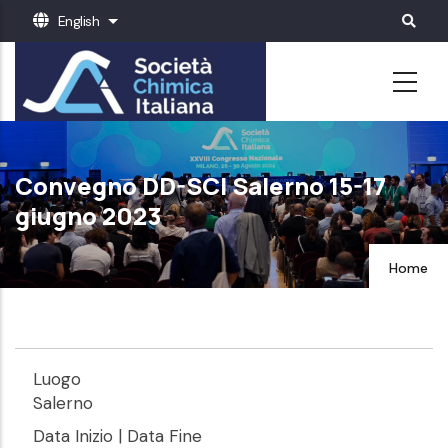
Skip
English
List additional actions
to
main
content
Convegno DD-SCI Salerno 15-17
giugno 2023
Home
Luogo
Salerno
Data Inizio | Data Fine