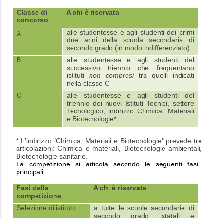
Classe di
A chi è riservata
concorso
alle
studentesse e agli studenti dei primi
A
due anni della scuola secondaria di
secondo grado (in modo indifferenziato)
B
alle studentesse e agli studenti del
successivo triennio che frequentano
istituti
non compresi
tra quelli indicati
nella classe C
C
alle studentesse e agli studenti del
triennio dei nuovi Istituti Tecnici, settore
Tecnologico, indirizzo Chimica, Materiali
e Biotecnologie*
* L'indirizzo "Chimica, Materiali e Biotecnologie" prevede tre
articolazioni: Chimica e materiali, Biotecnologie ambientali,
Biotecnologie sanitarie.
La competizione si articola secondo le seguenti fasi
principali:
Fasi della
A chi è riservata
competizione
Selezione di istituto
a tutte le scuole secondarie di
secondo grado, statali e