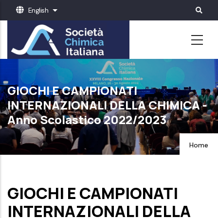
Skip
English
List additional actions
to
main
content
GIOCHI E CAMPIONATI
INTERNAZIONALI DELLA CHIMICA -
Anno Scolastico 2022/2023
Home
GIOCHI E CAMPIONATI
INTERNAZIONALI DELLA