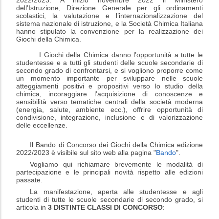
2022/2023. A inizio novembre 2022 il Ministero
dell’Istruzione, Direzione Generale per gli ordinamenti
scolastici, la valutazione e l’internazionalizzazione del
sistema nazionale di istruzione, e la Società Chimica Italiana
hanno stipulato la convenzione per la realizzazione dei
Giochi della Chimica.
I Giochi della Chimica danno l’opportunità a tutte le
studentesse e a tutti gli studenti delle scuole secondarie di
secondo grado di confrontarsi, e si vogliono proporre come
un momento importante per sviluppare nelle scuole
atteggiamenti positivi e propositivi verso lo studio della
chimica, incoraggiare l’acquisizione di conoscenze e
sensibilità verso tematiche centrali della società moderna
(energia, salute, ambiente ecc.), offrire opportunità di
condivisione, integrazione, inclusione e di valorizzazione
delle eccellenze.
Il Bando di Concorso dei Giochi della Chimica edizione
2022/2023 è visibile sul sito web alla pagina "
Bando
".
Vogliamo qui richiamare brevemente le modalità di
partecipazione e le principali novità rispetto alle edizioni
passate
.
La manifestazione, aperta alle studentesse e agli
studenti di tutte le scuole secondarie di secondo grado, si
articola in
3 DISTINTE CLASSI DI CONCORSO
: