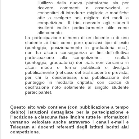
l’utilizzo della nuova piattaforma sia per
ricevere commenti e osservazioni e
consentirci di introdurre migliorie e modifiche
atte a svolgere nel migliore dei modi la
competizione. Il trial riservato agli studenti
risulterà inoltre particolarmente utile come
allenamento.
La partecipazione o meno
di un docente o di uno
studente ai trial
, come pure qualsiasi tipo di esito
(punteggio, posizionamento in graduatoria ecc.),
non ha alcuna conseguenza ai fini dell’effettiva
partecipazione alla competizione. I risultati
(punteggio, graduatoria) dei trials non verranno in
alcun modo o forma pubblicati o divulgati
pubblicamente (nel caso del trial studenti è prevista,
per chi lo desiderasse, una pubblicazione del
punteggio in modalità criptata, con codice di
decifrazione noto solamente al singolo studente
partecipante).
Questo sito web contiene (con pubblicazione a tempo
debito) istruzioni dettagliate per la partecipazione e
l'iscrizione a ciascuna fase
iInoltre tutte le informaizoni
verranno veicolate anche attraverso i canali e-mail e
Telegram ai docenti referenti degli istituti iscritti alal
competizione.