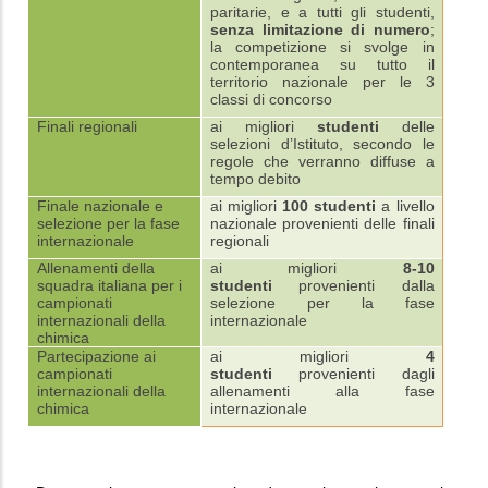
paritarie, e a tutti gli studenti,
senza limitazione di numero
;
la competizione si svolge in
contemporanea su tutto il
territorio nazionale per le 3
classi di concorso
Finali regionali
ai migliori
studenti
delle
selezioni d’Istituto, secondo le
regole che verranno diffuse a
tempo debito
Finale nazionale e
ai migliori
100 studenti
a livello
selezione per la fase
nazionale provenienti delle finali
internazionale
regionali
Allenamenti della
ai migliori
8-10
squadra italiana per i
studenti
provenienti dalla
campionati
selezione per la fase
internazionali della
internazionale
chimica
Partecipazione ai
ai migliori
4
campionati
studenti
provenienti dagli
internazionali della
allenamenti alla fase
chimica
internazionale