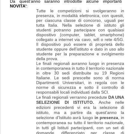
Da quest’anno saranno introdotte alcune importanti
NOVITA'
:
Tutte le competizioni si svolgeranno in
presenza, in modalità elettronica, con quesiti,
per ciascuna classe di concorso, uguali per
tutta Italia. Nella selezione di istituto gli
studenti potranno partecipare con qualsiasi
dispositivo (computer, tablet, smartphone)
collegato a internet via cavo, wifi o rete 4/5G.
Il dispositivo può essere di proprietà dello
studente oppure dell’istituto e dato in uso allo
studente per la preparazione e svolgimento
della prova.
Le finali regionali avranno luogo in presenza
in contemporanea in tutto il territorio nazionale
in oltre 30 sedi distribuite su 19 Regioni
Italiane. Le sedi prescelte sono di norma
Dipartimenti Universitari, in regola con le
norme di sicurezza e sotto il controllo di
responsabili locali individuati dalla SCI.
Le finali regionali verranno precedute
DA UNA
SELEZIONE DI ISTITUTO.
Anche nelle
edizioni precedenti vi era la selezione di
istituto, ma a partire da quest'anno la
selezione d'Istituto avrà luogo
in presenza
, in
contemporanea su tutto il territorio nazionale,
in tutti gli Istituti partecipanti, con un set di
domande, differenziato per classe di