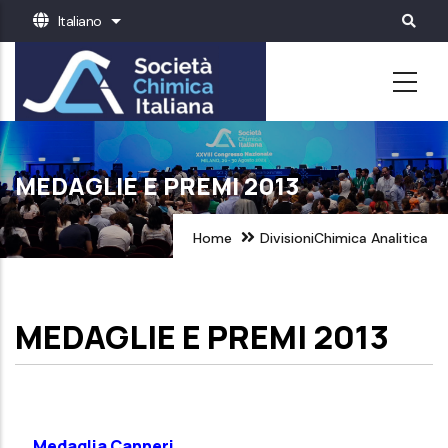
Salta
Italiano
Mostra ulteriori azioni
al
contenuto
principale
MEDAGLIE E PREMI 2013
Home
Divisioni
Chimica Analitica
MEDAGLIE E PREMI 2013
Medaglia Canneri