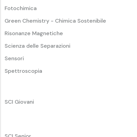
Fotochimica
Green Chemistry - Chimica Sostenibile
Risonanze Magnetiche
Scienza delle Separazioni
Sensori
Spettroscopia
SCI
SCI Giovani
Giovani
SCI
SCI Senior