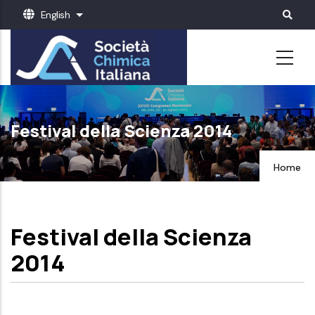
Skip
English
List additional actions
to
main
content
Festival della Scienza 2014
Home
Festival della Scienza
2014