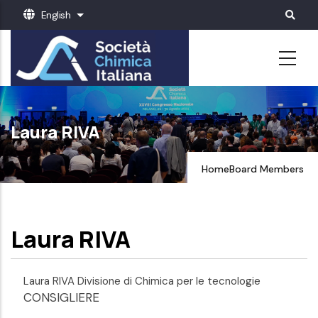
Skip
English
List additional actions
to
main
content
Laura RIVA
Home
Board Members
Laura RIVA
Laura RIVA Divisione di Chimica per le tecnologie
CONSIGLIERE