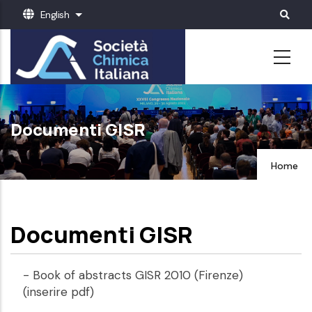
Skip
English
List additional actions
to
main
content
Documenti GISR
Home
Documenti GISR
- Book of abstracts GISR 2010 (Firenze)
(inserire pdf)