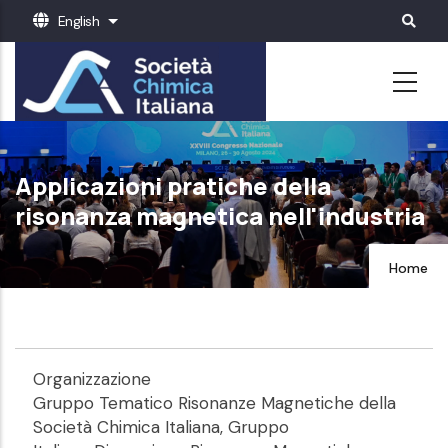
Skip
English
List additional actions
to
main
content
Applicazioni pratiche della
risonanza magnetica nell'industria
Home
Organizzazione
Gruppo Tematico Risonanze Magnetiche della
Società Chimica Italiana, Gruppo