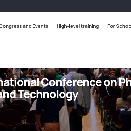
Congress and Events
High-level training
For Schoo
national Conference on 
 and Technology