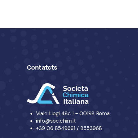
Contatcts
Viale Liegi 48c I - 00198 Roma
info@soc.chim.it
+39 06 8549691 / 8553968