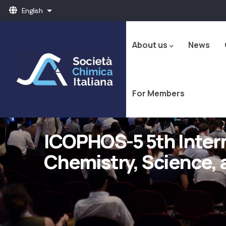
Skip
English
List additional actions
to
Navigazione
main
principale
content
About us
News
For Members
ICOPHOS-5 5th Inter
Chemistry, Science,