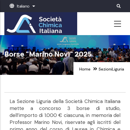
Salta
Italiano
Mostra ulteriori azioni
al
contenuto
principale
Borse "Marino Novi" 2025
Home
Sezioni
Liguria
La Sezione Liguria della Società Chimica Italiana
mette a concorso 3 borse di studio,
dell’importo di 1.000 € ciascuna, in memoria del
Professor Marino Novi, riservate agli iscritti del
primo anno del corso di Laurea in Chimica e