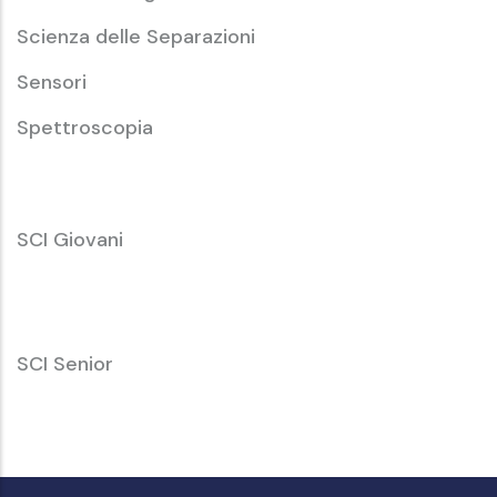
Scienza delle Separazioni
Sensori
Spettroscopia
SCI
SCI Giovani
Giovani
SCI
SCI Senior
Senior