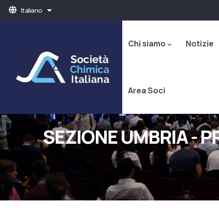
Salta
Italiano
Mostra ulteriori azioni
al
Navigazione
contenuto
principale
principale
Chi siamo
Notizie
Area Soci
SEZIONE UMBRIA - P