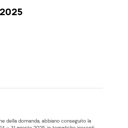
 2025
one della domanda, abbiano conseguito la
024 – 31 agosto 2025, in tematiche inerenti