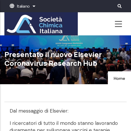
Salta
Italiano
Mostra ulteriori azioni
al
contenuto
principale
Presentato il nuovo Elsevier
Coronavirus Research Hub
Home
Dal messaggio di Elsevier:
I ricercatori di tutto il mondo stanno lavorando
duramente per sviluppare vaccini e terapie