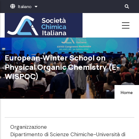
Salta
Italiano
Mostra ulteriori azioni
al
contenuto
principale
European-Winter School on
Physical Organic Chemistry (E-
WiSPOC)
Home
Organizzazione
Dipartimento di Scienze Chimiche-Università di